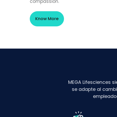
compassion.
Know More
MEGA Lifesciences si
se adapte al cambi
empleados 