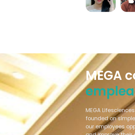
MEGA 
emplea
MEGA Lifesciences
founded on simple 
our employees oppo
and improve their 