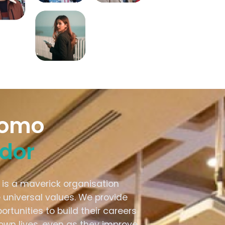
como
dor
 is a maverick organisation
universal values. We provide
rtunities to build their careers
own lives, even as they improve