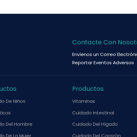
Contacte Con Nosot
Envíenos un Correo Electrón
Reportar Eventos Adversos
uctos
Productos
do De Niños
Vitaminas
ticos
Cuidado Intestinal
do Del Hombre
Cuidado Del Hígado
o De La Mujer
Cuidado Del Corazón